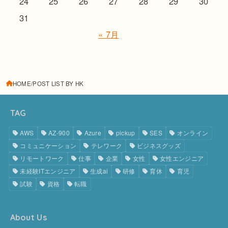
24
25
26
27
28
29
30
31
« 7月
HOME
POST LIST BY HK
TAG
AWS
AZ-900
Azure
pickup
SES
オンライン
コミュニケーション
テレワーク
ビジネスグッズ
リモートワーク
仕事
企業
女性
女性エンジニア
未経験ITエンジニア
生成ai
研修
育休
育児
試験
資格
転職
About Us