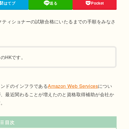
はてブ
送る
Pocket
クティショナーの試験合格にいたるまでの手順をみなさ
のHKです。
レンドのインフラである
Amazon Web Services
につい
が、最近関わることが増えたのと資格取得補助が会社か
す。
目次