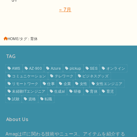
« 7月
HOME
タグ : 育休
TAG
AWS
AZ-900
Azure
pickup
SES
オンライン
コミュニケーション
テレワーク
ビジネスグッズ
リモートワーク
仕事
企業
女性
女性エンジニア
未経験ITエンジニア
生成ai
研修
育休
育児
試験
資格
転職
About Us
AmagはITに関わる技術やニュース、アイテムを紹介する