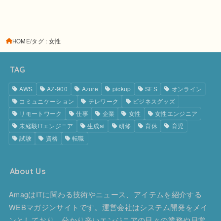
HOME
タグ : 女性
TAG
AWS
AZ-900
Azure
pickup
SES
オンライン
コミュニケーション
テレワーク
ビジネスグッズ
リモートワーク
仕事
企業
女性
女性エンジニア
未経験ITエンジニア
生成ai
研修
育休
育児
試験
資格
転職
About Us
AmagはITに関わる技術やニュース、アイテムを紹介する
WEBマガジンサイトです。運営会社はシステム開発をメイ
ンとしており、分かり辛いエンジニアの日々の業務や日常