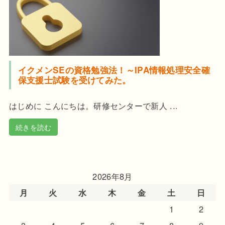
イクメンSEの資格勉強法！～IPA情報処理安全確
保支援士試験を受けてみた。
はじめに こんにちは。研修センターで新人 ...
続きを読む
2026年8月
月
火
水
木
金
土
日
1
2