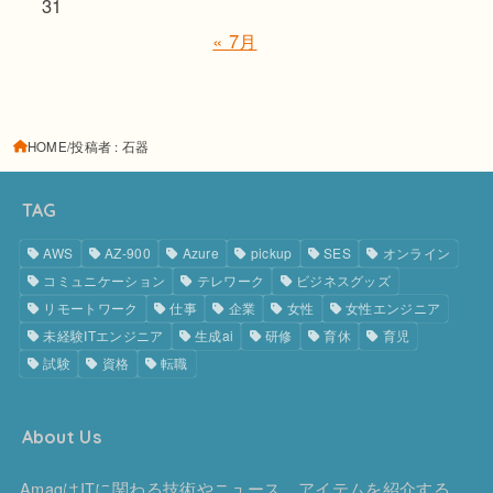
31
« 7月
HOME
投稿者 : 石器
TAG
AWS
AZ-900
Azure
pickup
SES
オンライン
コミュニケーション
テレワーク
ビジネスグッズ
リモートワーク
仕事
企業
女性
女性エンジニア
未経験ITエンジニア
生成ai
研修
育休
育児
試験
資格
転職
About Us
AmagはITに関わる技術やニュース、アイテムを紹介する