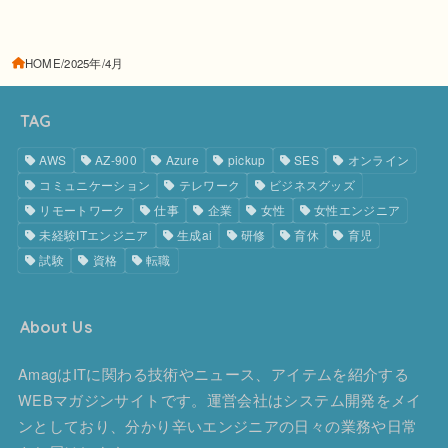
HOME
2025年
4月
TAG
AWS
AZ-900
Azure
pickup
SES
オンライン
コミュニケーション
テレワーク
ビジネスグッズ
リモートワーク
仕事
企業
女性
女性エンジニア
未経験ITエンジニア
生成ai
研修
育休
育児
試験
資格
転職
About Us
AmagはITに関わる技術やニュース、アイテムを紹介する
WEBマガジンサイトです。運営会社はシステム開発をメイ
ンとしており、分かり辛いエンジニアの日々の業務や日常