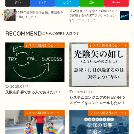
ポスト
シェア
はてブ
送る
Pocket
JAVA研修にAIを導入！Claude 3.7
2025年度下期全体会議、懇親会を
で実現するRAGアプリケーション
実施しました！
をリリースしました。
RECOMMEND
システム開発部のヒトコト
システム開発部のヒトコト
2025.09.17
失敗を許容できる人でありたい！
2025.12.24
システムエンジニアの月日が経つ
スピードをコントロールしたい！
システム開発部のヒトコト
システム開発部のヒトコト