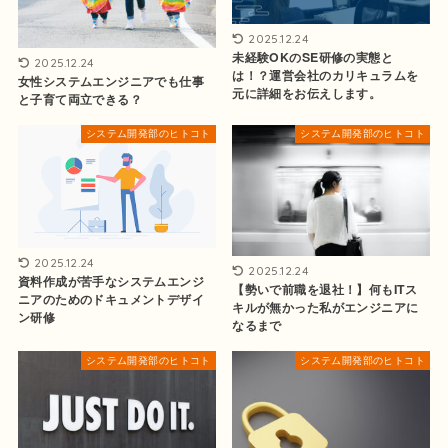
2025.12.24
未経験OKのSE研修の実態と
2025.12.24
は！？運営会社のカリキュラムを
女性システムエンジニアでも仕事
元に詳細をお伝えします。
と子育て両立できる？
システム開発部のヒトコト
システム開発部のヒトコト
2025.12.24
2025.12.24
資料作成が苦手なシステムエンジ
【勢いで前職を退社！】何もITス
ニアのためのドキュメントデザイ
キルが無かった私がエンジニアに
ン研修
なるまで
システム開発部のヒトコト
システム開発部のヒトコト