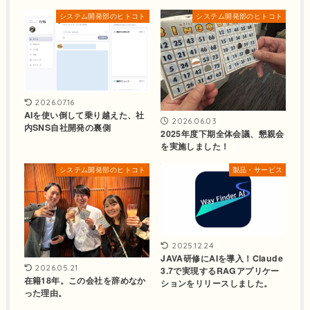
システム開発部のヒトコト
システム開発部のヒトコト
2026.07.16
AIを使い倒して乗り越えた、社
2026.06.03
内SNS自社開発の裏側
2025年度下期全体会議、懇親会
を実施しました！
システム開発部のヒトコト
製品・サービス
2025.12.24
JAVA研修にAIを導入！Claude
2026.05.21
3.7で実現するRAGアプリケー
在籍18年。この会社を辞めなか
ションをリリースしました。
った理由。