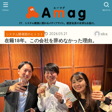
MENU
SEARCH
siba
2026.05.21
システム開発部のヒトコト
在籍18年。この会社を辞めなかった理由。